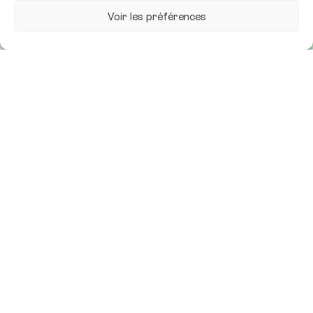
Voir les préférences
Optimised,
direct,
global.
The internet and social
networks have